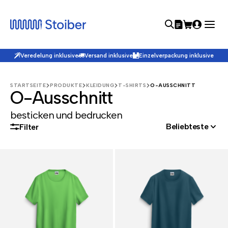
Veredelung inklusive
Versand inklusive
Einzelverpackung inklusive
STARTSEITE
PRODUKTE
KLEIDUNG
T-SHIRTS
O-AUSSCHNITT
O-Ausschnitt
besticken und bedrucken
Beliebteste
Filter