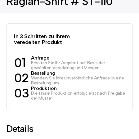
Raglan-Shirt # ST-110
In 3 Schritten zu Ihrem
veredelten Produkt
Anfrage
01
Erhalten Sie Ihr Angebot auf Basis der
gewählten Veredelung und Mengen
Bestellung
02
Wandeln Sie Ihre unverbindliche Anfrage in eine
Bestellung um
Produktion
03
Die finale Produktion erfolgt erst nach Freigabe
der Muster
Details