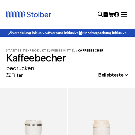
Veredelung inklusive
Versand inklusive
Einzelverpackung inklusive
STARTSEITE
PRODUKTE
WERBEMITTEL
KAFFEEBECHER
Kaffeebecher
bedrucken
Beliebteste
Filter