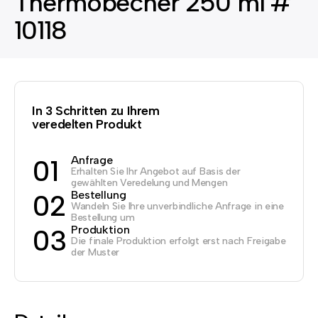
Thermobecher 250 ml #
10118
In 3 Schritten zu Ihrem
veredelten Produkt
Anfrage
01
Erhalten Sie Ihr Angebot auf Basis der
gewählten Veredelung und Mengen
Bestellung
02
Wandeln Sie Ihre unverbindliche Anfrage in eine
Bestellung um
Produktion
03
Die finale Produktion erfolgt erst nach Freigabe
der Muster