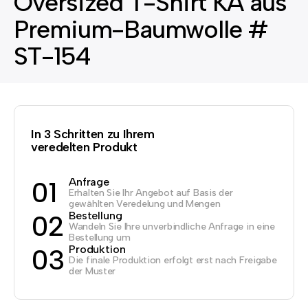
Oversized T-Shirt KA aus
Premium-Baumwolle #
ST-154
In 3 Schritten zu Ihrem
veredelten Produkt
Anfrage
01
Erhalten Sie Ihr Angebot auf Basis der
gewählten Veredelung und Mengen
Bestellung
02
Wandeln Sie Ihre unverbindliche Anfrage in eine
Bestellung um
Produktion
03
Die finale Produktion erfolgt erst nach Freigabe
der Muster