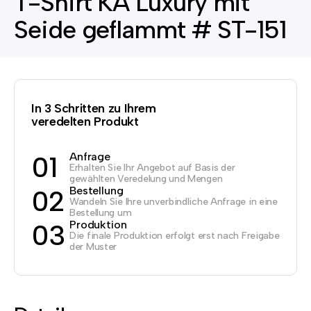
T-Shirt KA Luxury mit
Seide geflammt # ST-151
In 3 Schritten zu Ihrem
veredelten Produkt
Anfrage
01
Erhalten Sie Ihr Angebot auf Basis der
gewählten Veredelung und Mengen
Bestellung
02
Wandeln Sie Ihre unverbindliche Anfrage in eine
Bestellung um
Produktion
03
Die finale Produktion erfolgt erst nach Freigabe
der Muster