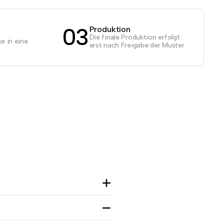
03
Produktion
Die finale Produktion erfolgt
e in eine
erst nach Freigabe der Muster