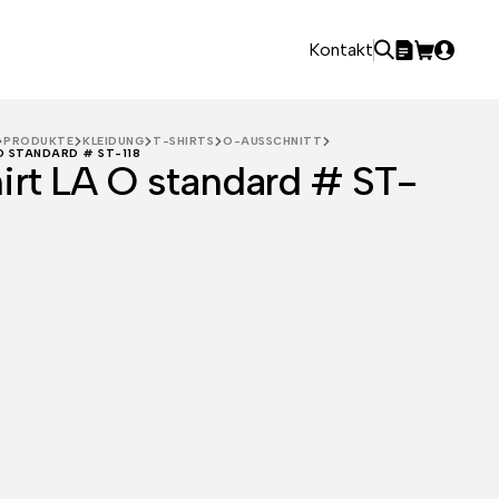
Kontakt
PRODUKTE
KLEIDUNG
T-SHIRTS
O-AUSSCHNITT
O STANDARD # ST-118
irt LA O standard # ST-