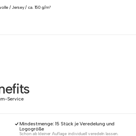
olle / Jersey / ca. 150 g/m²
efits
dum-Service
Mindestmenge: 15 Stück je Veredelung und
Logogröße
Schon ab kleiner Auflage individuell veredeln lassen.