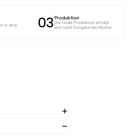
03
Produktion
Die finale Produktion erfolgt
e in eine
erst nach Freigabe der Muster