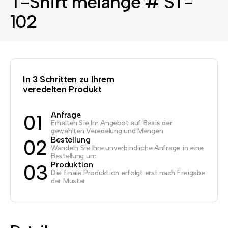
T-Shirt melange # ST-
102
In 3 Schritten zu Ihrem
veredelten Produkt
Anfrage
01
Erhalten Sie Ihr Angebot auf Basis der
gewählten Veredelung und Mengen
Bestellung
02
Wandeln Sie Ihre unverbindliche Anfrage in eine
Bestellung um
Produktion
03
Die finale Produktion erfolgt erst nach Freigabe
der Muster