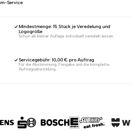
dum-Service
Mindestmenge: 15 Stück je Veredelung und
Logogröße
Schon ab kleiner Auflage individuell veredeln lassen.
Servicegebühr: 10,00 € pro Auftrag
Für die Abstimmung, Freigabe und die komplette
Auftragsabwicklung.