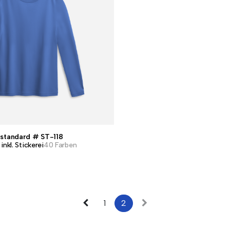
 standard # ST-118
inkl. Stickerei
40 Farben
1
2