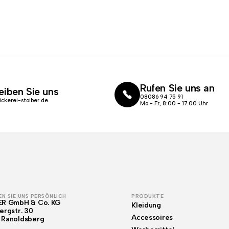
Rufen Sie uns an
eiben Sie uns
08086 94 75 91
ickerei-stoiber.de
Mo - Fr, 8:00 - 17.00 Uhr
N SIE UNS PERSÖNLICH
PRODUKTE
ER GmbH & Co. KG
Kleidung
ergstr. 30
Accessoires
 Ranoldsberg