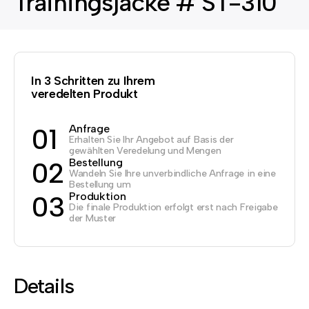
Trainingsjacke # ST-310
In 3 Schritten zu Ihrem
veredelten Produkt
Anfrage
01
Erhalten Sie Ihr Angebot auf Basis der
gewählten Veredelung und Mengen
Bestellung
02
Wandeln Sie Ihre unverbindliche Anfrage in eine
Bestellung um
Produktion
03
Die finale Produktion erfolgt erst nach Freigabe
der Muster
Details