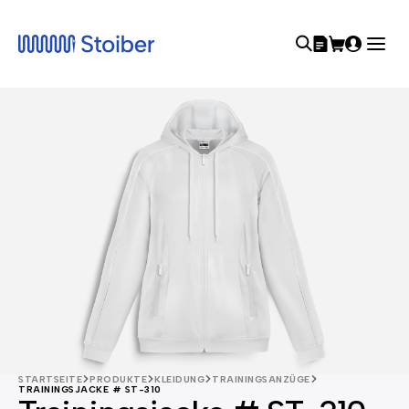
STARTSEITE
PRODUKTE
KLEIDUNG
TRAININGSANZÜGE
TRAININGSJACKE # ST-310