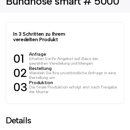
Bundhose smart # 5000
In 3 Schritten zu Ihrem
veredelten Produkt
Anfrage
01
Erhalten Sie Ihr Angebot auf Basis der
gewählten Veredelung und Mengen
Bestellung
02
Wandeln Sie Ihre unverbindliche Anfrage in eine
Bestellung um
Produktion
03
Die finale Produktion erfolgt erst nach Freigabe
der Muster
Details