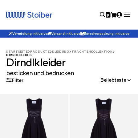
Veredelung inklusive
Versand inklusive
Einzelverpackung inklusive
STARTSEITE
PRODUKTE
KLEIDUNG
TRACHTENKOLLEKTION
DIRNDLKLEIDER
Dirndlkleider
besticken und bedrucken
Beliebteste
Filter