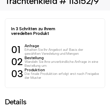
Trachtenkleid # 113152/9
In 3 Schritten zu Ihrem
veredelten Produkt
Anfrage
01
Erhalten Sie Ihr Angebot auf Basis der
gewählten Veredelung und Mengen
Bestellung
02
Wandeln Sie Ihre unverbindliche Anfrage in eine
Bestellung um
Produktion
03
Die finale Produktion erfolgt erst nach Freigabe
der Muster
Details