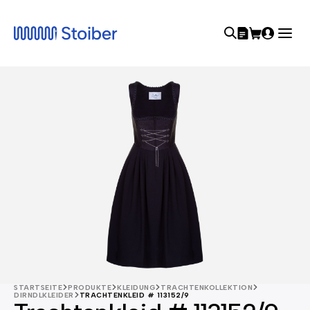
STARTSEITE
PRODUKTE
KLEIDUNG
TRACHTENKOLLEKTION
DIRNDLKLEIDER
TRACHTENKLEID # 113152/9