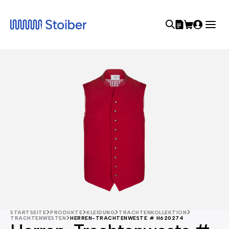
STARTSEITE
PRODUKTE
KLEIDUNG
TRACHTENKOLLEKTION
TRACHTENWESTEN
HERREN-TRACHTENWESTE # H620274