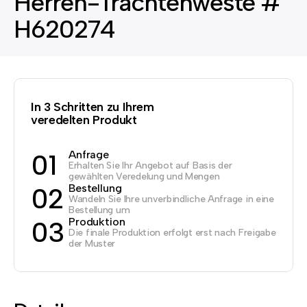
Herren-Trachtenweste #
H620274
In 3 Schritten zu Ihrem
veredelten Produkt
Anfrage
01
Erhalten Sie Ihr Angebot auf Basis der
gewählten Veredelung und Mengen
Bestellung
02
Wandeln Sie Ihre unverbindliche Anfrage in eine
Bestellung um
Produktion
03
Die finale Produktion erfolgt erst nach Freigabe
der Muster