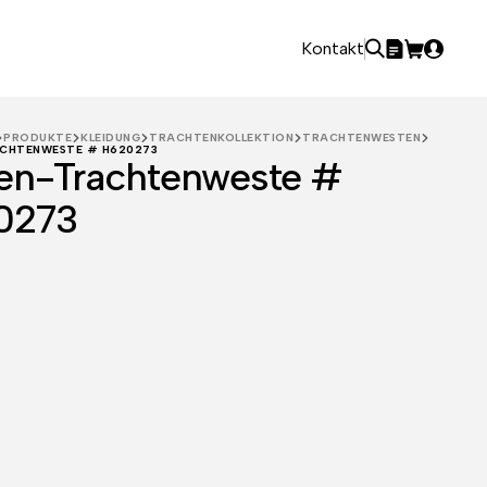
Kontakt
PRODUKTE
KLEIDUNG
TRACHTENKOLLEKTION
TRACHTENWESTEN
CHTENWESTE # H620273
en-Trachtenweste #
0273