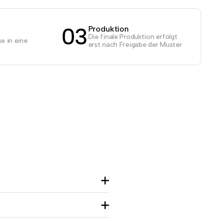
03
Produktion
Die finale Produktion erfolgt
e in eine
erst nach Freigabe der Muster