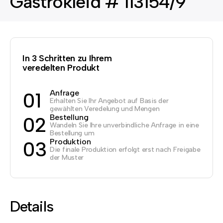
Gastrokleid # 113154/9
In 3 Schritten zu Ihrem
veredelten Produkt
Anfrage
01
Erhalten Sie Ihr Angebot auf Basis der
gewählten Veredelung und Mengen
Bestellung
02
Wandeln Sie Ihre unverbindliche Anfrage in eine
Bestellung um
Produktion
03
Die finale Produktion erfolgt erst nach Freigabe
der Muster
Details