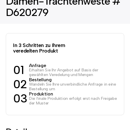
Damen-Trachtenweste #
D620279
In 3 Schritten zu Ihrem
veredelten Produkt
Anfrage
01
Erhalten Sie Ihr Angebot auf Basis der
gewählten Veredelung und Mengen
Bestellung
02
Wandeln Sie Ihre unverbindliche Anfrage in eine
Bestellung um
Produktion
03
Die finale Produktion erfolgt erst nach Freigabe
der Muster