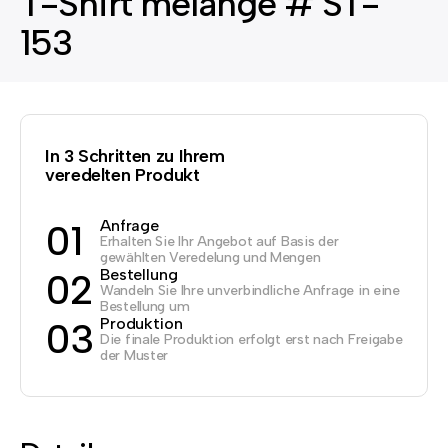
T-Shirt melange # ST-
153
In 3 Schritten zu Ihrem
veredelten Produkt
Anfrage
01
Erhalten Sie Ihr Angebot auf Basis der
gewählten Veredelung und Mengen
Bestellung
02
Wandeln Sie Ihre unverbindliche Anfrage in eine
Bestellung um
Produktion
03
Die finale Produktion erfolgt erst nach Freigabe
der Muster