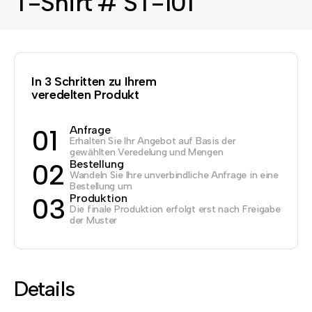
T-Shirt # ST-101
In 3 Schritten zu Ihrem
veredelten Produkt
Anfrage
01
Erhalten Sie Ihr Angebot auf Basis der
gewählten Veredelung und Mengen
Bestellung
02
Wandeln Sie Ihre unverbindliche Anfrage in eine
Bestellung um
Produktion
03
Die finale Produktion erfolgt erst nach Freigabe
der Muster
Details