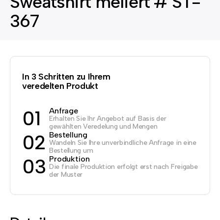
Sweatshirt meliert # ST-
367
In 3 Schritten zu Ihrem
veredelten Produkt
Anfrage
01
Erhalten Sie Ihr Angebot auf Basis der
gewählten Veredelung und Mengen
Bestellung
02
Wandeln Sie Ihre unverbindliche Anfrage in eine
Bestellung um
Produktion
03
Die finale Produktion erfolgt erst nach Freigabe
der Muster