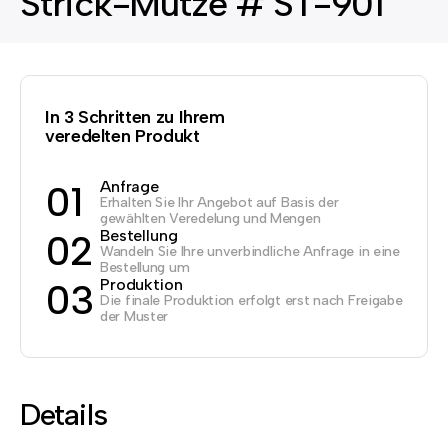
Strick-Mütze # ST-901
In 3 Schritten zu Ihrem
veredelten Produkt
Anfrage
01
Erhalten Sie Ihr Angebot auf Basis der
gewählten Veredelung und Mengen
Bestellung
02
Wandeln Sie Ihre unverbindliche Anfrage in eine
Bestellung um
Produktion
03
Die finale Produktion erfolgt erst nach Freigabe
der Muster
Details