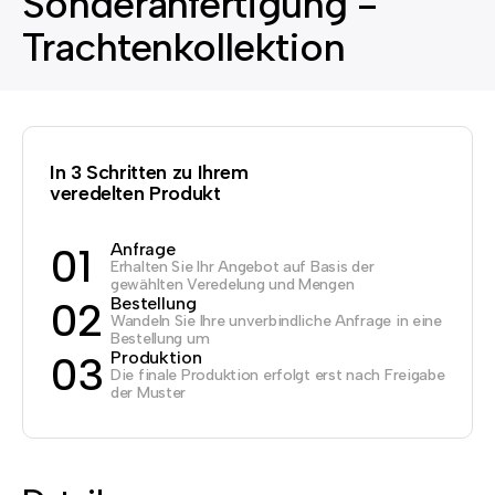
Sonderanfertigung -
Trachtenkollektion
In 3 Schritten zu Ihrem
veredelten Produkt
Anfrage
01
Erhalten Sie Ihr Angebot auf Basis der
gewählten Veredelung und Mengen
Bestellung
02
Wandeln Sie Ihre unverbindliche Anfrage in eine
Bestellung um
Produktion
03
Die finale Produktion erfolgt erst nach Freigabe
der Muster