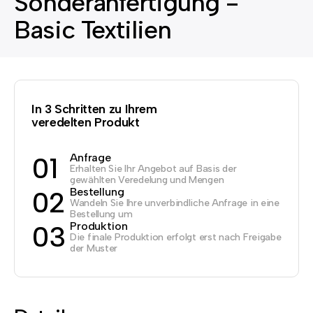
Sonderanfertigung -
Basic Textilien
In 3 Schritten zu Ihrem
veredelten Produkt
Anfrage
01
Erhalten Sie Ihr Angebot auf Basis der
gewählten Veredelung und Mengen
Bestellung
02
Wandeln Sie Ihre unverbindliche Anfrage in eine
Bestellung um
Produktion
03
Die finale Produktion erfolgt erst nach Freigabe
der Muster