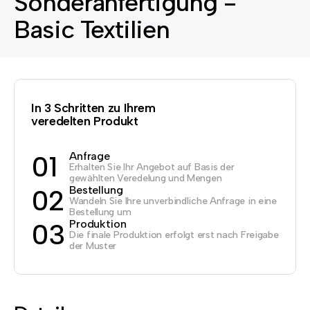
Sonderanfertigung -
Basic Textilien
In 3 Schritten zu Ihrem
veredelten Produkt
Anfrage
01
Erhalten Sie Ihr Angebot auf Basis der
gewählten Veredelung und Mengen
Bestellung
02
Wandeln Sie Ihre unverbindliche Anfrage in eine
Bestellung um
Produktion
03
Die finale Produktion erfolgt erst nach Freigabe
der Muster