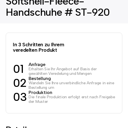
Softshell-Fleece-
Handschuhe # ST-920
In 3 Schritten zu Ihrem
veredelten Produkt
Anfrage
01
Erhalten Sie Ihr Angebot auf Basis der
gewählten Veredelung und Mengen
Bestellung
02
Wandeln Sie Ihre unverbindliche Anfrage in eine
Bestellung um
Produktion
03
Die finale Produktion erfolgt erst nach Freigabe
der Muster