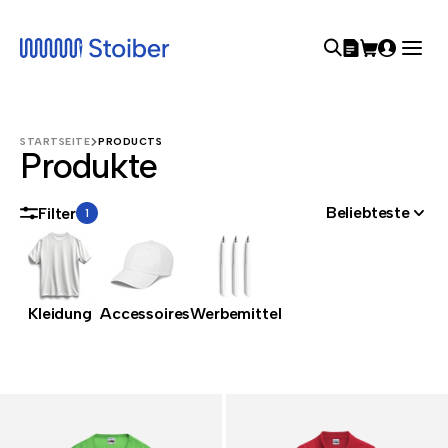
STARTSEITE
PRODUCTS
Produkte
Beliebteste
Filter
1
Kleidung
Accessoires
Werbemittel