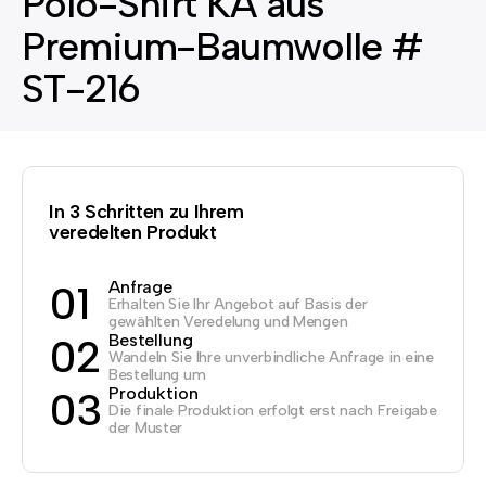
Polo-Shirt KA aus
Premium-Baumwolle #
ST-216
In 3 Schritten zu Ihrem
veredelten Produkt
Anfrage
01
Erhalten Sie Ihr Angebot auf Basis der
gewählten Veredelung und Mengen
Bestellung
02
Wandeln Sie Ihre unverbindliche Anfrage in eine
Bestellung um
Produktion
03
Die finale Produktion erfolgt erst nach Freigabe
der Muster