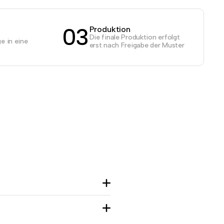
03
Produktion
Die finale Produktion erfolgt
e in eine
erst nach Freigabe der Muster