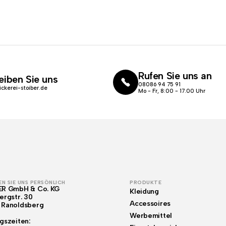
Rufen Sie uns an
eiben Sie uns
08086 94 75 91
ickerei-stoiber.de
Mo - Fr, 8:00 - 17.00 Uhr
N SIE UNS PERSÖNLICH
PRODUKTE
ER GmbH & Co. KG
Kleidung
ergstr. 30
Accessoires
 Ranoldsberg
Werbemittel
gszeiten: