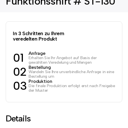
Funktionsshirt # ST-130
In 3 Schritten zu Ihrem
veredelten Produkt
Anfrage
01
Erhalten Sie Ihr Angebot auf Basis der
gewählten Veredelung und Mengen
Bestellung
02
Wandeln Sie Ihre unverbindliche Anfrage in eine
Bestellung um
Produktion
03
Die finale Produktion erfolgt erst nach Freigabe
der Muster
Details