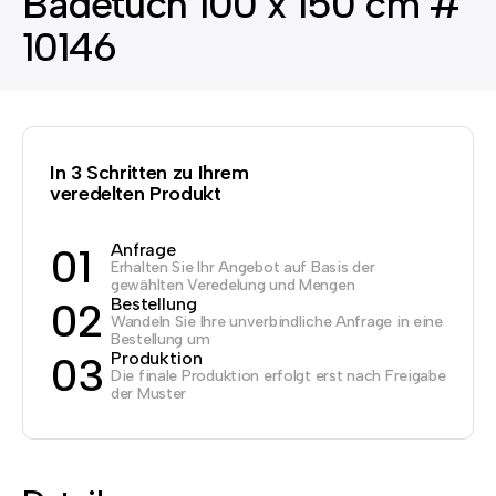
Badetuch 100 x 150 cm #
10146
In 3 Schritten zu Ihrem
veredelten Produkt
Anfrage
01
Erhalten Sie Ihr Angebot auf Basis der
gewählten Veredelung und Mengen
Bestellung
02
Wandeln Sie Ihre unverbindliche Anfrage in eine
Bestellung um
Produktion
03
Die finale Produktion erfolgt erst nach Freigabe
der Muster