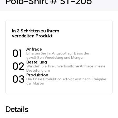
Polo-Shirt # ST-205
In 3 Schritten zu Ihrem
veredelten Produkt
Anfrage
01
Erhalten Sie Ihr Angebot auf Basis der
gewählten Veredelung und Mengen
Bestellung
02
Wandeln Sie Ihre unverbindliche Anfrage in eine
Bestellung um
Produktion
03
Die finale Produktion erfolgt erst nach Freigabe
der Muster
Details