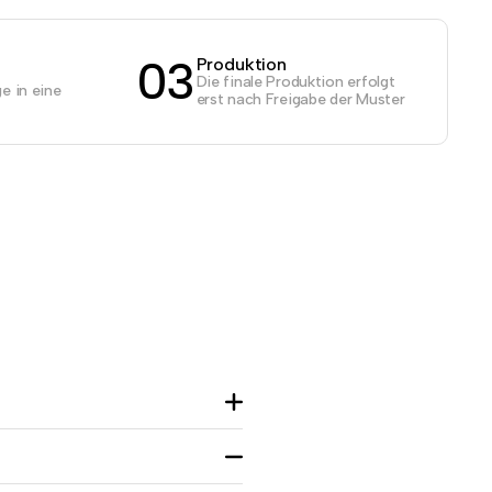
03
Produktion
Die finale Produktion erfolgt
e in eine
erst nach Freigabe der Muster