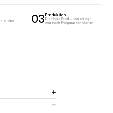
03
Produktion
Die finale Produktion erfolgt
e in eine
erst nach Freigabe der Muster