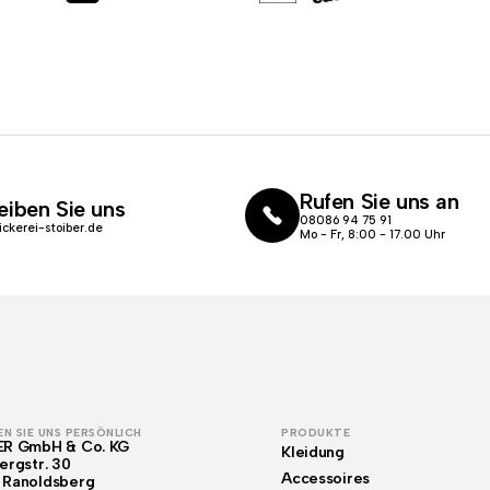
Rufen Sie uns an
eiben Sie uns
08086 94 75 91
ickerei-stoiber.de
Mo - Fr, 8:00 - 17.00 Uhr
N SIE UNS PERSÖNLICH
PRODUKTE
ER GmbH & Co. KG
Kleidung
ergstr. 30
Accessoires
 Ranoldsberg