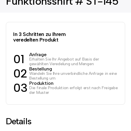
Funktionsshirt # ST-145
In 3 Schritten zu Ihrem
veredelten Produkt
Anfrage
01
Erhalten Sie Ihr Angebot auf Basis der
gewählten Veredelung und Mengen
Bestellung
02
Wandeln Sie Ihre unverbindliche Anfrage in eine
Bestellung um
Produktion
03
Die finale Produktion erfolgt erst nach Freigabe
der Muster
Details