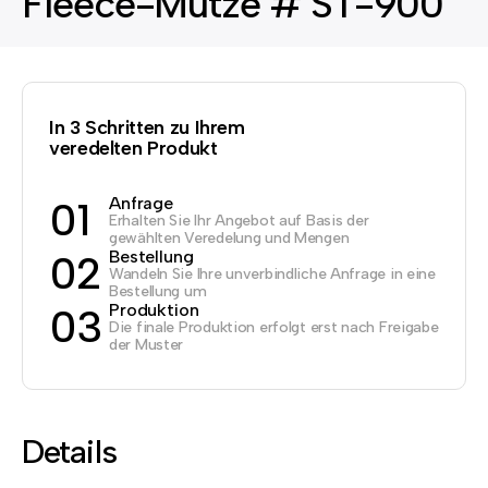
Fleece-Mütze # ST-900
In 3 Schritten zu Ihrem
veredelten Produkt
Anfrage
01
Erhalten Sie Ihr Angebot auf Basis der
gewählten Veredelung und Mengen
Bestellung
02
Wandeln Sie Ihre unverbindliche Anfrage in eine
Bestellung um
Produktion
03
Die finale Produktion erfolgt erst nach Freigabe
der Muster
Details