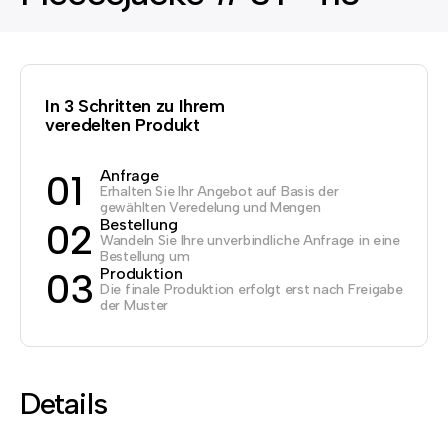
In 3 Schritten zu Ihrem
veredelten Produkt
Anfrage
01
Erhalten Sie Ihr Angebot auf Basis der
gewählten Veredelung und Mengen
Bestellung
02
Wandeln Sie Ihre unverbindliche Anfrage in eine
Bestellung um
Produktion
03
Die finale Produktion erfolgt erst nach Freigabe
der Muster
Details