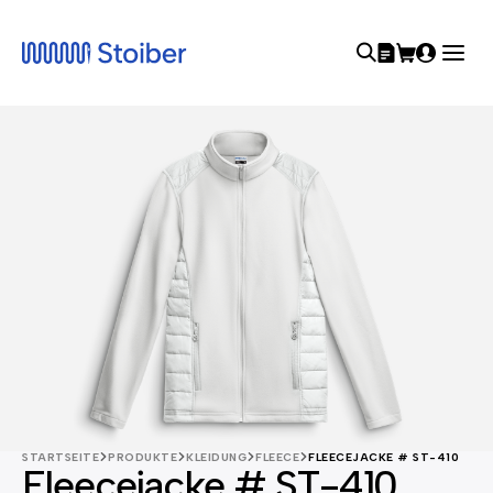
STARTSEITE
PRODUKTE
KLEIDUNG
FLEECE
FLEECEJACKE # ST-410
Fleecejacke # ST-410