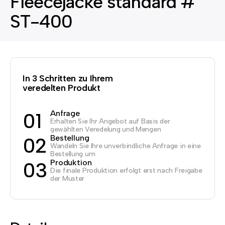
Fleecejacke standard #
ST-400
In 3 Schritten zu Ihrem
veredelten Produkt
Anfrage
01
Erhalten Sie Ihr Angebot auf Basis der
gewählten Veredelung und Mengen
Bestellung
02
Wandeln Sie Ihre unverbindliche Anfrage in eine
Bestellung um
Produktion
03
Die finale Produktion erfolgt erst nach Freigabe
der Muster