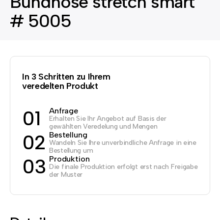
Bundhose stretch smart
# 5005
In 3 Schritten zu Ihrem
veredelten Produkt
Anfrage
01
Erhalten Sie Ihr Angebot auf Basis der
gewählten Veredelung und Mengen
Bestellung
02
Wandeln Sie Ihre unverbindliche Anfrage in eine
Bestellung um
Produktion
03
Die finale Produktion erfolgt erst nach Freigabe
der Muster