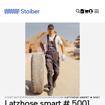
STARTSEITE
PRODUKTE
KLEIDUNG
HOSEN
LATZHOSE SMART # 5001
Latzhose smart # 5001