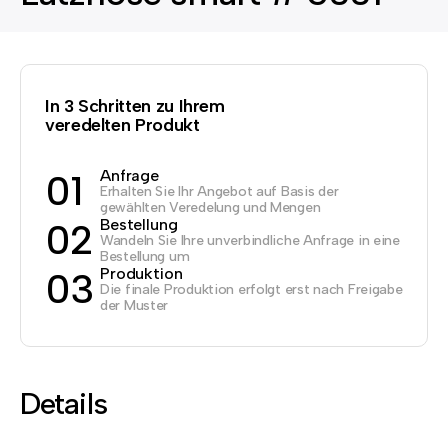
In 3 Schritten zu Ihrem
veredelten Produkt
Anfrage
01
Erhalten Sie Ihr Angebot auf Basis der
gewählten Veredelung und Mengen
Bestellung
02
Wandeln Sie Ihre unverbindliche Anfrage in eine
Bestellung um
Produktion
03
Die finale Produktion erfolgt erst nach Freigabe
der Muster
Details