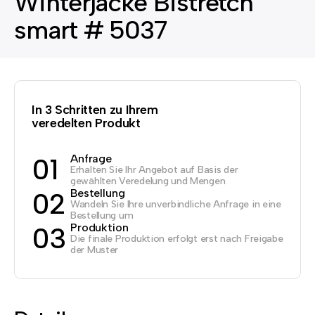
Winterjacke Bistretch
smart # 5037
In 3 Schritten zu Ihrem
veredelten Produkt
Anfrage
01
Erhalten Sie Ihr Angebot auf Basis der
gewählten Veredelung und Mengen
Bestellung
02
Wandeln Sie Ihre unverbindliche Anfrage in eine
Bestellung um
Produktion
03
Die finale Produktion erfolgt erst nach Freigabe
der Muster