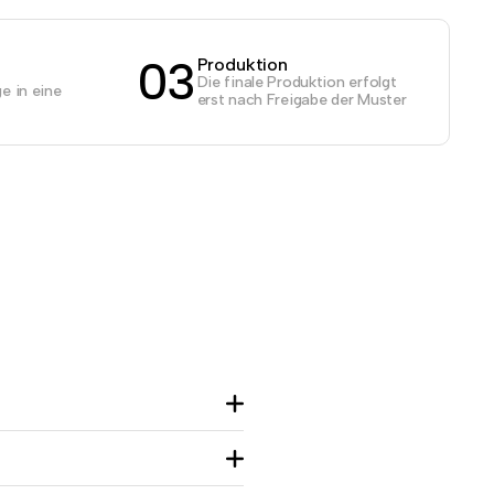
03
Produktion
Die finale Produktion erfolgt
e in eine
erst nach Freigabe der Muster