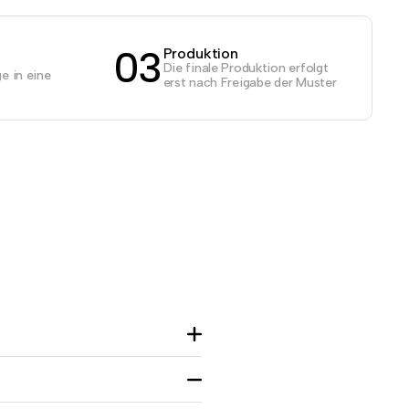
03
Produktion
Die finale Produktion erfolgt
e in eine
erst nach Freigabe der Muster