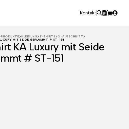
Kontakt
PRODUKTE
KLEIDUNG
T-SHIRTS
O-AUSSCHNITT
LUXURY MIT SEIDE GEFLAMMT # ST-151
irt KA Luxury mit Seide
ammt # ST-151