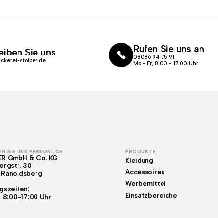
Rufen Sie uns an
eiben Sie uns
08086 94 75 91
ickerei-stoiber.de
Mo - Fr, 8:00 - 17.00 Uhr
N SIE UNS PERSÖNLICH
PRODUKTE
ER GmbH & Co. KG
Kleidung
ergstr. 30
Accessoires
 Ranoldsberg
Werbemittel
gszeiten:
Einsatzbereiche
r 8:00-17:00 Uhr