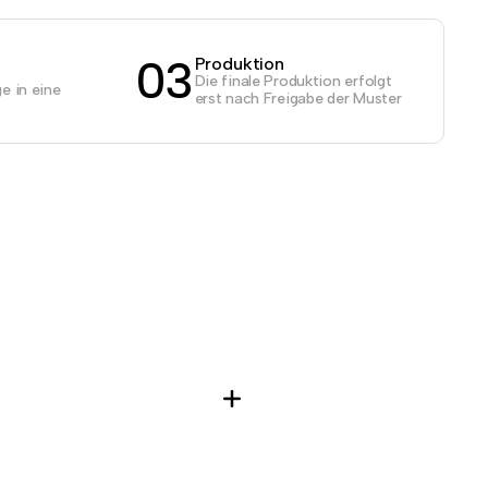
03
Produktion
Die finale Produktion erfolgt
e in eine
erst nach Freigabe der Muster