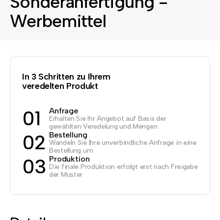
Sonderanfertigung -
Werbemittel
In 3 Schritten zu Ihrem
veredelten Produkt
Anfrage
01
Erhalten Sie Ihr Angebot auf Basis der
gewählten Veredelung und Mengen
Bestellung
02
Wandeln Sie Ihre unverbindliche Anfrage in eine
Bestellung um
Produktion
03
Die finale Produktion erfolgt erst nach Freigabe
der Muster