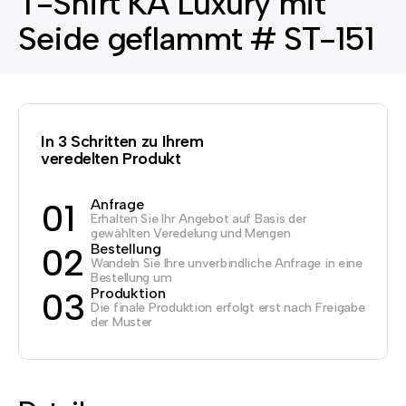
T-Shirt KA Luxury mit
Seide geflammt # ST-151
In 3 Schritten zu Ihrem
veredelten Produkt
Anfrage
01
Erhalten Sie Ihr Angebot auf Basis der
gewählten Veredelung und Mengen
Bestellung
02
Wandeln Sie Ihre unverbindliche Anfrage in eine
Bestellung um
Produktion
03
Die finale Produktion erfolgt erst nach Freigabe
der Muster