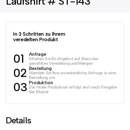
Laufshirt # ST-143
In 3 Schritten zu Ihrem
veredelten Produkt
Anfrage
01
Erhalten Sie Ihr Angebot auf Basis der
gewählten Veredelung und Mengen
Bestellung
02
Wandeln Sie Ihre unverbindliche Anfrage in eine
Bestellung um
Produktion
03
Die finale Produktion erfolgt erst nach Freigabe
der Muster
Details