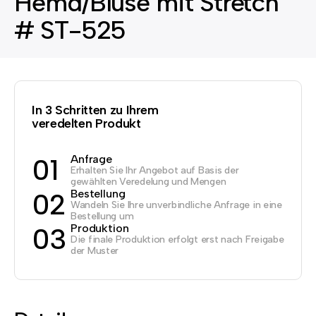
Hemd/Bluse mit Stretch
# ST-525
In 3 Schritten zu Ihrem
veredelten Produkt
Anfrage
01
Erhalten Sie Ihr Angebot auf Basis der
gewählten Veredelung und Mengen
Bestellung
02
Wandeln Sie Ihre unverbindliche Anfrage in eine
Bestellung um
Produktion
03
Die finale Produktion erfolgt erst nach Freigabe
der Muster