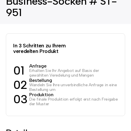
Business-Socken # ST-
951
In 3 Schritten zu Ihrem
veredelten Produkt
Anfrage
01
Erhalten Sie Ihr Angebot auf Basis der
gewählten Veredelung und Mengen
Bestellung
02
Wandeln Sie Ihre unverbindliche Anfrage in eine
Bestellung um
Produktion
03
Die finale Produktion erfolgt erst nach Freigabe
der Muster