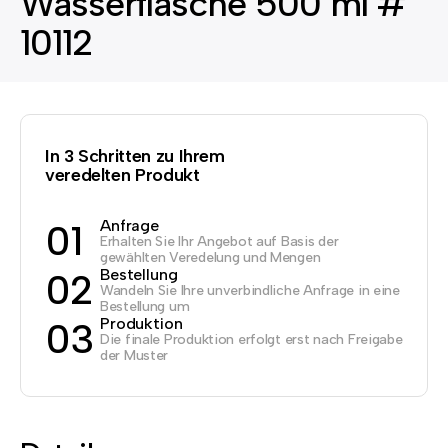
Wasserflasche 500 ml #
10112
In 3 Schritten zu Ihrem
veredelten Produkt
Anfrage
01
Erhalten Sie Ihr Angebot auf Basis der
gewählten Veredelung und Mengen
Bestellung
02
Wandeln Sie Ihre unverbindliche Anfrage in eine
Bestellung um
Produktion
03
Die finale Produktion erfolgt erst nach Freigabe
der Muster